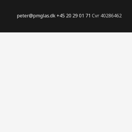
peter@pmglas.dk
+45 20 29 01 71
Cvr 40286462