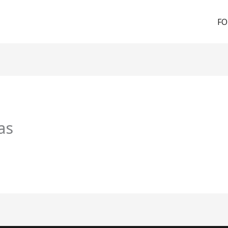
FO
as