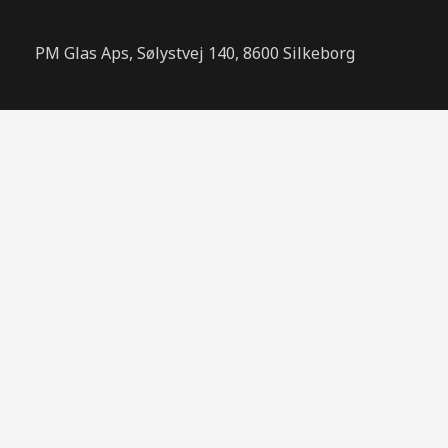
PM Glas Aps, Sølystvej 140, 8600 Silkeborg