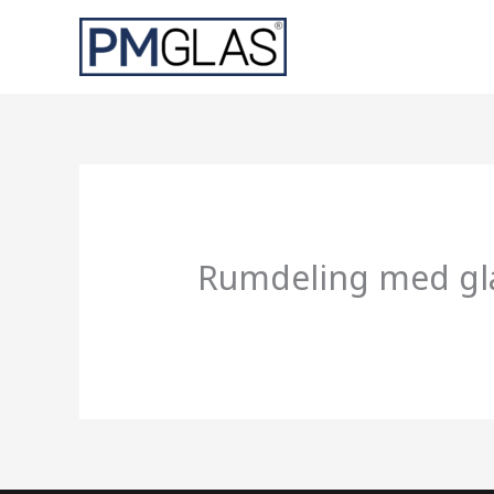
Gå
til
indholdet
Rumdeling med gl